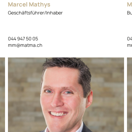
Marcel Mathys
M
Geschäftsführer/Inhaber
Bu
044 947 50 05
04
mm@matma.ch
m