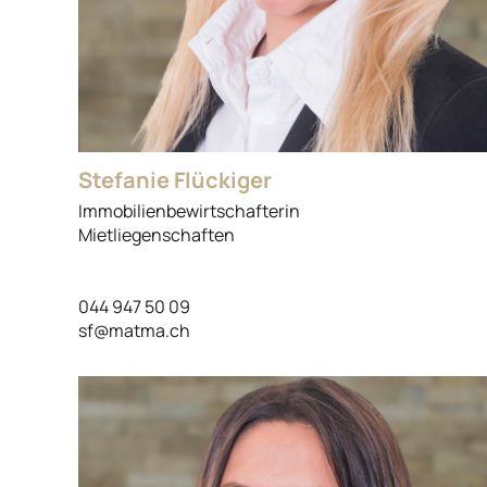
Stefanie Flückiger
Immobilienbewirtschafterin
Mietliegenschaften
044 947 50 09
sf@matma.ch