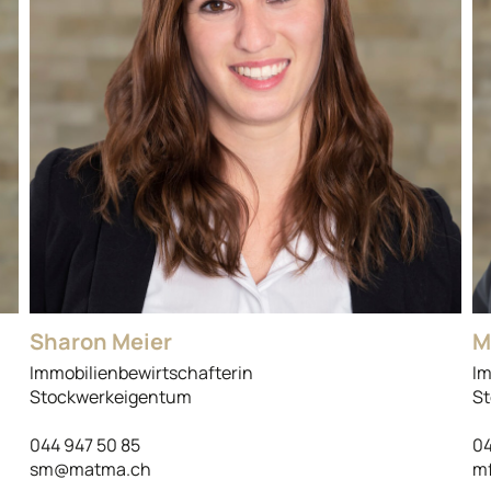
Sharon Meier
M
Immobilienbewirtschafterin
Im
Stockwerkeigentum
St
044 947 50 85
04
sm@matma.ch
m