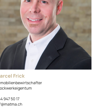
arcel Frick
mobilienbewirtschafter
ockwerkeigentum
4 947 50 17
f@matma.ch