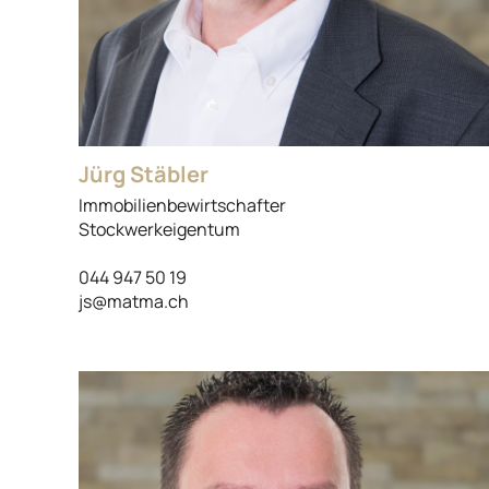
Jürg Stäbler
Immobilienbewirtschafter
Stockwerkeigentum
044 947 50 19
js@matma.ch