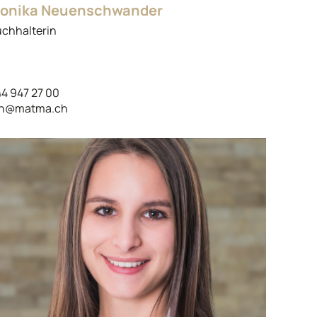
onika Neuenschwander
chhalterin
4 947 27 00
n@matma.ch