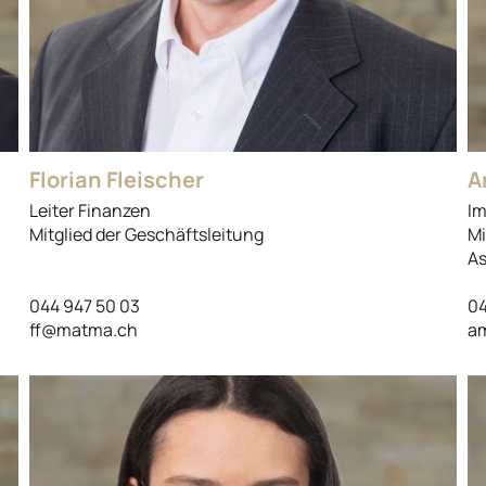
Florian Fleischer
A
Leiter Finanzen
Im
Mitglied der Geschäftsleitung
Mi
As
044 947 50 03
04
ff@matma.ch
a