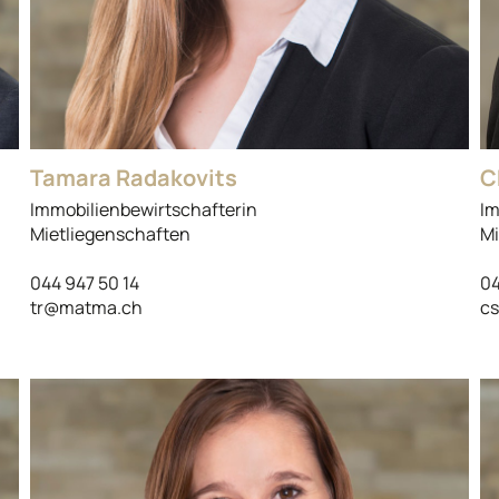
Tamara Radakovits
C
Immobilienbewirtschafterin
Im
Mietliegenschaften
Mi
044 947 50 14
04
tr@matma.ch
c