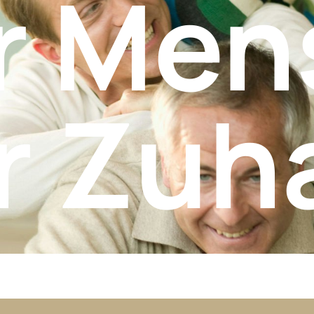
 Men
r Zuh