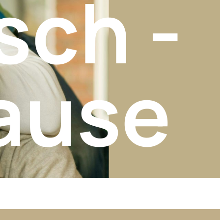
sch -
ause