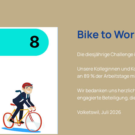
Bike to Wor
Die diesjährige Challenge 
Unsere Kolleginnen und Ko
an 89 % der Arbeitstage m
Wir bedanken uns herzlich
engagierte Beteiligung, d
Volketswil, Juli 2026