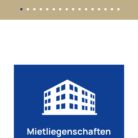
•
•
•
•
•
•
•
•
•
•
•
•
•
•
•
•
Mietliegenschaften