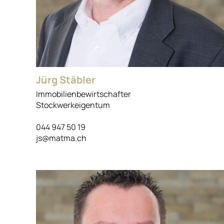
Jürg Stäbler
Immobilienbewirtschafter
Stockwerkeigentum
044 947 50 19
js@matma.ch