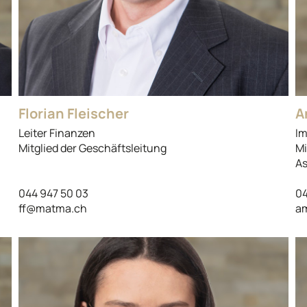
Florian Fleischer
A
Leiter Finanzen
Im
Mitglied der Geschäftsleitung
Mi
As
044 947 50 03
04
ff@matma.ch
a