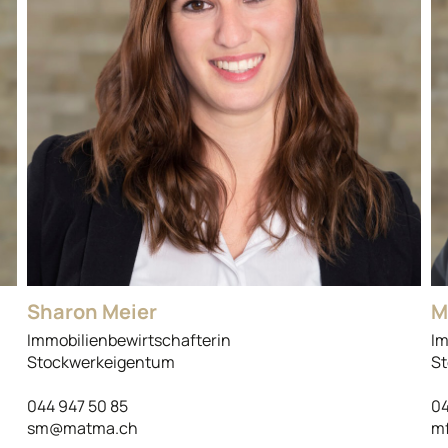
Sharon Meier
M
Immobilienbewirtschafterin
Im
Stockwerkeigentum
St
044 947 50 85
04
sm@matma.ch
m