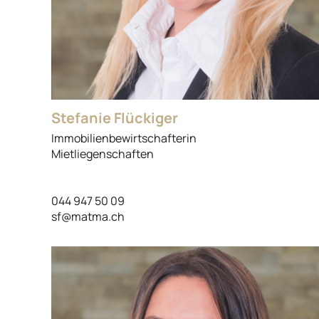
Stefanie Flückiger
Immobilienbewirtschafterin
Mietliegenschaften
044 947 50 09
sf@matma.ch