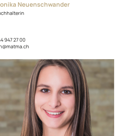
onika Neuenschwander
chhalterin
4 947 27 00
n@matma.ch