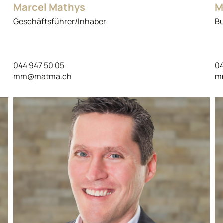
Marcel Mathys
M
Geschäftsführer/Inhaber
Bu
044 947 50 05
04
mm@matma.ch
m