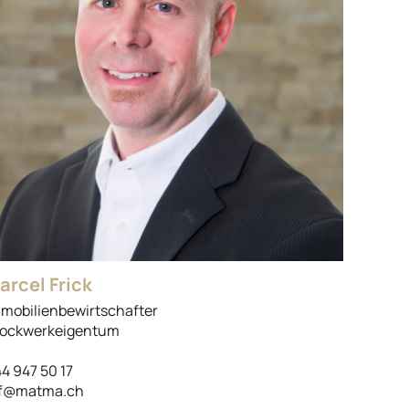
arcel Frick
mobilienbewirtschafter
ockwerkeigentum
4 947 50 17
f@matma.ch