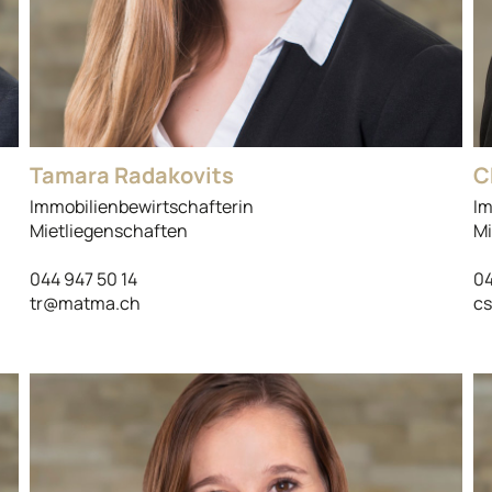
Tamara Radakovits
C
Immobilienbewirtschafterin
Im
Mietliegenschaften
Mi
044 947 50 14
04
tr@matma.ch
c