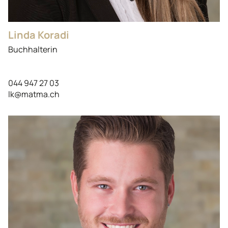
Linda Koradi
Buchhalterin
044 947 27 03
lk@matma.ch