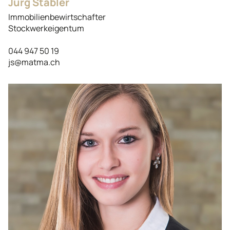
Jürg Stäbler
Immobilienbewirtschafter
Stockwerkeigentum
044 947 50 19
js@matma.ch