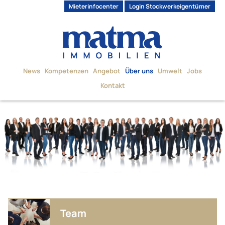
Mieterinfocenter
Login Stockwerkeigentümer
News
Kompetenzen
Angebot
Über uns
Umwelt
Jobs
Kontakt
Team