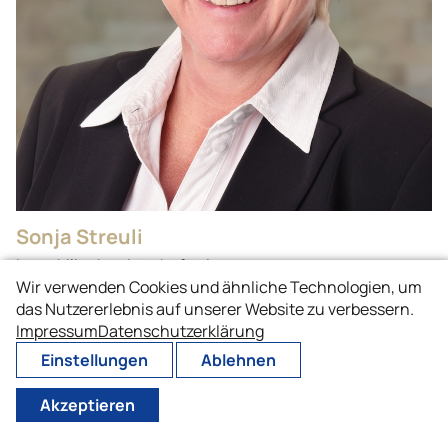
Sonja Streuli
Immobilienbewirtschafterin
Wir verwenden Cookies und ähnliche Technologien, um
Stockwerkeigentum
das Nutzererlebnis auf unserer Website zu verbessern.
Impressum
Datenschutzerklärung
044 947 50 18
st@matma.ch
Einstellungen
Ablehnen
Akzeptieren