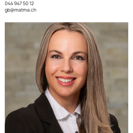
044 947 50 12
gb@matma.ch