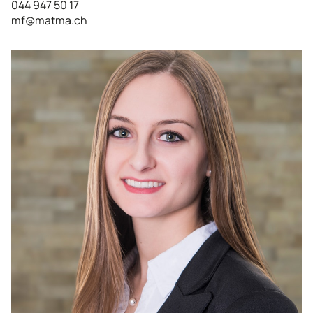
044 947 50 17
mf@matma.ch