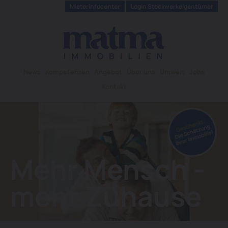
Mieterinfocenter
Login Stockwerkeigentümer
News
Kompetenzen
Angebot
Über uns
Umwelt
Jobs
Kontakt
Mehr Mensch -
mehr Zuhause