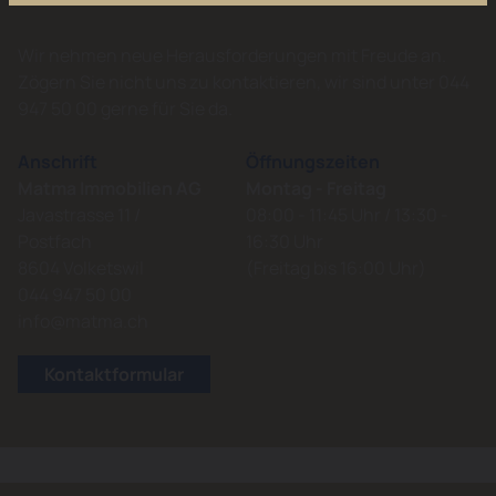
Wir nehmen neue Herausforderungen mit Freude an.
Zögern Sie nicht uns zu kontaktieren, wir sind unter 044
947 50 00 gerne für Sie da.
Anschrift
Öffnungszeiten
Matma Immobilien AG
Montag - Freitag
Javastrasse 11 /
08:00 - 11:45 Uhr / 13:30 -
Postfach
16:30 Uhr
8604 Volketswil
(Freitag bis 16:00 Uhr)
044 947 50 00
info@matma.ch
Kontaktformular