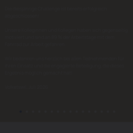
Die diesjährige Challenge ist bereits erfolgreich
abgeschlossen!
Unsere Kolleginnen und Kollegen haben sich gegenseitig
motiviert und sind an 89 % der Arbeitstage mit dem
Fahrrad zur Arbeit gefahren.
Wir bedanken uns herzlich bei allen Teilnehmenden für
ihren Einsatz und die engagierte Beteiligung, die dieses
Ergebnis möglich gemacht hat!
Volketswil, Juli 2026
•
•
•
•
•
•
•
•
•
•
•
•
•
•
•
•