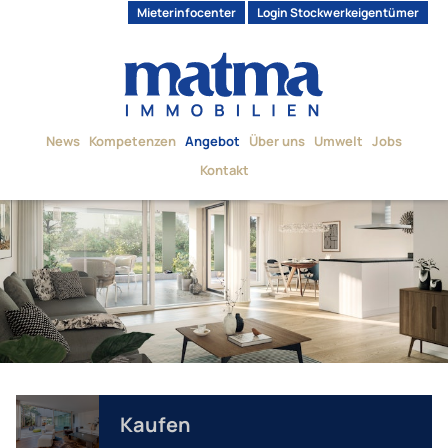
Mieterinfocenter
Login Stockwerkeigentümer
News
Kompetenzen
Angebot
Über uns
Umwelt
Jobs
Kontakt
Kaufen