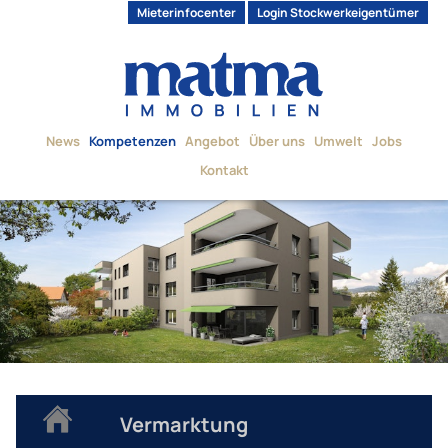
Mieterinfocenter
Login Stockwerkeigentümer
News
Kompetenzen
Angebot
Über uns
Umwelt
Jobs
Kontakt
Vermarktung