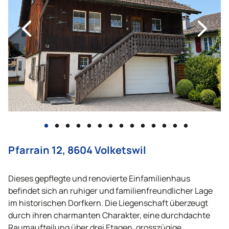
•
•
•
•
•
•
•
•
•
•
•
•
•
•
Pfarrain 12, 8604 Volketswil
Dieses gepflegte und renovierte Einfamilienhaus
befindet sich an ruhiger und familienfreundlicher Lage
im historischen Dorfkern. Die Liegenschaft überzeugt
durch ihren charmanten Charakter, eine durchdachte
Raumaufteilung über drei Etagen, grosszügige